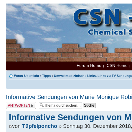
Forum Home
CSN Home
|
Foren-Übersicht
‹
Tipps
‹
Umweltmedizinische Links, Links zu TV Sendungen
Informative Sendungen von Marie Monique Rob
Antwort erstellen
Informative Sendungen von M
von
Tüpfelponcho
» Sonntag 30. Dezember 2018,