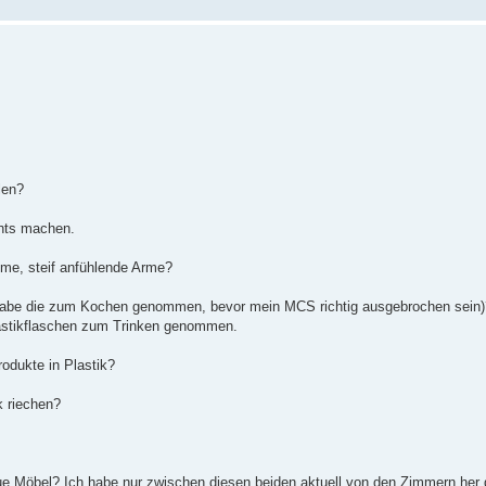
len?
chts machen.
leme, steif anfühlende Arme?
te (habe die zum Kochen genommen, bevor mein MCS richtig ausgebrochen sei
lastikflaschen zum Trinken genommen.
odukte in Plastik?
k riechen?
eue Möbel? Ich habe nur zwischen diesen beiden aktuell von den Zimmern her 