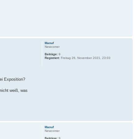
Manuf
Newcomer
Beiträge:
9
Registriert:
Freitag 26. November 2021, 23:03
ei Exposition?
nicht weiß, was
Manuf
Newcomer
Beiträge:
9