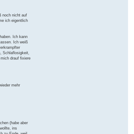
ß noch nicht auf
me ich eigentlich
haben. Ich kann
lassen. Ich weiß
verkrampfter
 Schlaflosigkeit,
mich drauf fixiere
wieder mehr
ochen (habe aber
ollte, ins
ch zu Ende, weil