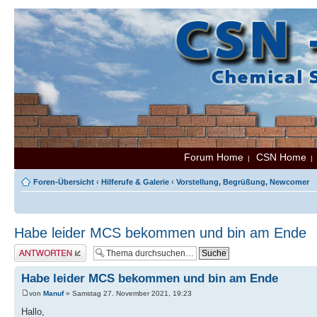
Forum Home
CSN Home
|
Foren-Übersicht
‹
Hilferufe & Galerie
‹
Vorstellung, Begrüßung, Newcomer
Habe leider MCS bekommen und bin am Ende
Antwort erstellen
Habe leider MCS bekommen und bin am Ende
von
Manuf
» Samstag 27. November 2021, 19:23
Hallo,