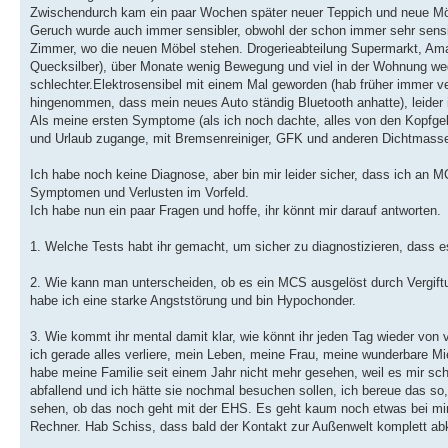
Zwischendurch kam ein paar Wochen später neuer Teppich und neue Möb
Geruch wurde auch immer sensibler, obwohl der schon immer sehr sensib
Zimmer, wo die neuen Möbel stehen. Drogerieabteilung Supermarkt, Ama
Quecksilber), über Monate wenig Bewegung und viel in der Wohnung weg
schlechter.Elektrosensibel mit einem Mal geworden (hab früher immer v
hingenommen, dass mein neues Auto ständig Bluetooth anhatte), leider
Als meine ersten Symptome (als ich noch dachte, alles von den Kopfge
und Urlaub zugange, mit Bremsenreiniger, GFK und anderen Dichtmassen
Ich habe noch keine Diagnose, aber bin mir leider sicher, dass ich an
Symptomen und Verlusten im Vorfeld.
Ich habe nun ein paar Fragen und hoffe, ihr könnt mir darauf antworten.
1. Welche Tests habt ihr gemacht, um sicher zu diagnostizieren, dass
2. Wie kann man unterscheiden, ob es ein MCS ausgelöst durch Vergift
habe ich eine starke Angststörung und bin Hypochonder.
3. Wie kommt ihr mental damit klar, wie könnt ihr jeden Tag wieder von 
ich gerade alles verliere, mein Leben, meine Frau, meine wunderbare Mie
habe meine Familie seit einem Jahr nicht mehr gesehen, weil es mir schon
abfallend und ich hätte sie nochmal besuchen sollen, ich bereue das so,
sehen, ob das noch geht mit der EHS. Es geht kaum noch etwas bei mir
Rechner. Hab Schiss, dass bald der Kontakt zur Außenwelt komplett ab