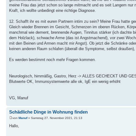
meine Frau das jetzt schon so lange mitmacht und es seit Langem nur m
Kraft, ich wollte unbedingt eine richtige Diagnose.
12. Schafft ihr es mit euren Partnern intim zu sein? Meine Frau hatt
Gleich wieder Brennen im Gesicht, Schmerzen im oberen Rücken, Körpe
manchmal wie dement, brennende Augen, Tinnitus stärker (ich dachte bi
dem Holzlack), schwache Arme (das ist Angstmachend), vor zwei Woche
mit den Beinen und Armen macht mir Angst). Ob jetzt die Schränke oder a
keinen anderen Raum schlafen (überall die Symptome, selbst draußen
Es werden bestimmt noch mehr Fragen kommen.
Neurologisch, hirnmäßig, Gastro, Herz -> ALLES GECHECKT UND G
Blutwerte OK, Immunsystemwerte alle ok, IgE ein wenig erhöht
VG, Manuf
Schädliche Dinge in Wohnung finden
von
Manuf
» Samstag 27. November 2021, 21:13
Hallo,