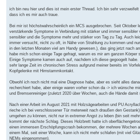
ich bin neu hier und dies ist mein erster Thread. Ich bin sehr verzweif
dass ich es mir auch traue.
Bei mir ist höchstwahrscheinlich ein MCS ausgebrochen. Seit Oktober le
verstärkende Symptome in Verbindung mit stärker und immer sensibler
sensibler und die Symptome mehr und stärker von Tag zu Tag. Auch leid
immer versucht, nicht zu oft, in Nähe von Strahlung zu kommen und nur
in den letzten Monaten viel am Handy gewesen.), das ging jetzt nach a
habe mich schon einige Tage gefragt, warum es mir am ganzen Körper so
Einige Symptome kamen auch auf, nachdem ich diese gegoogelt habe. 
sehr lange Zeit im chronischen Stress aufgrund meiner bereits im Vorfe
Kopfgelenke mit Hirnstammkontakt.
Obwohl ich noch nicht mal eine Diagnose habe, aber es sieht alles da
recherchiert habe, aber einige waren vorher schon da -> ich wünsche mi
und Bremsenreiniger (zuletzt 2020 über Wochen, auch die Hände damit
Nach einer Arbeit im August 2021 mit Holzsägearbeiten und PU Acrylla
rieche ich bei verschlossener Tür meterweit nach draußen den Gestank)
umgehen zu können, nicht nur in extremer Angst zu leben (bin seit meh
kommt der nächste Schlag. Dieses Holzbrett hatte ich oberflächengetr
einen immensen Erschöpfungscrash bekommen, der mehrere Wochen anhie
einem Mal, seit einer Woche, kann ich nicht mehr schlafen (mit viel Gl
NEMs eingenommen).