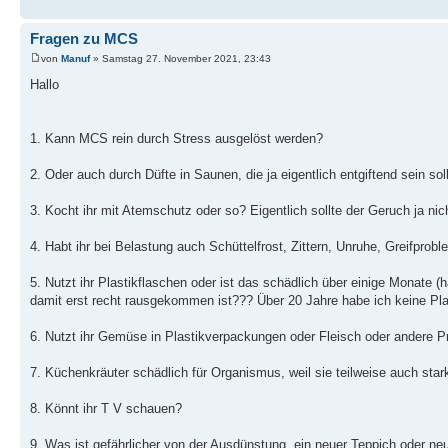
Fragen zu MCS
von
Manuf
» Samstag 27. November 2021, 23:43
Hallo
1. Kann MCS rein durch Stress ausgelöst werden?
2. Oder auch durch Düfte in Saunen, die ja eigentlich entgiftend sein sol
3. Kocht ihr mit Atemschutz oder so? Eigentlich sollte der Geruch ja ni
4. Habt ihr bei Belastung auch Schüttelfrost, Zittern, Unruhe, Greifprob
5. Nutzt ihr Plastikflaschen oder ist das schädlich über einige Mona
damit erst recht rausgekommen ist??? Über 20 Jahre habe ich keine P
6. Nutzt ihr Gemüse in Plastikverpackungen oder Fleisch oder andere Pr
7. Küchenkräuter schädlich für Organismus, weil sie teilweise auch star
8. Könnt ihr T V schauen?
9. Was ist gefährlicher von der Ausdünstung, ein neuer Teppich oder n