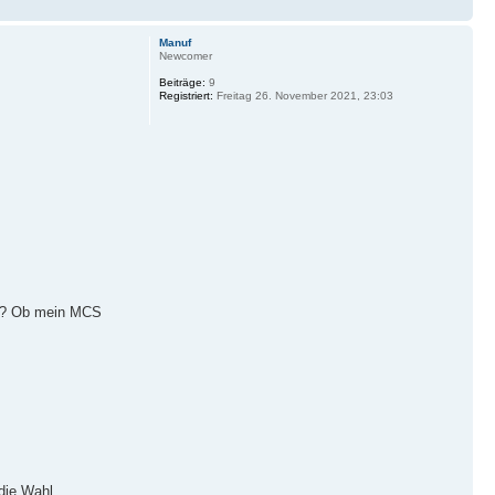
Manuf
Newcomer
Beiträge:
9
Registriert:
Freitag 26. November 2021, 23:03
n)? Ob mein MCS
die Wahl.