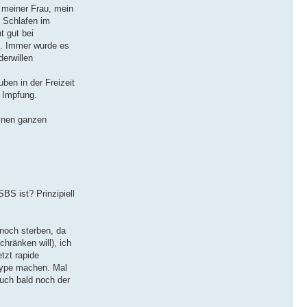
 meiner Frau, mein
r Schlafen im
 gut bei
s. Immer wurde es
derwillen
en in der Freizeit
 Impfung.
einen ganzen
S ist? Prinzipiell
 noch sterben, da
hränken will), ich
tzt rapide
Skype machen. Mal
uch bald noch der