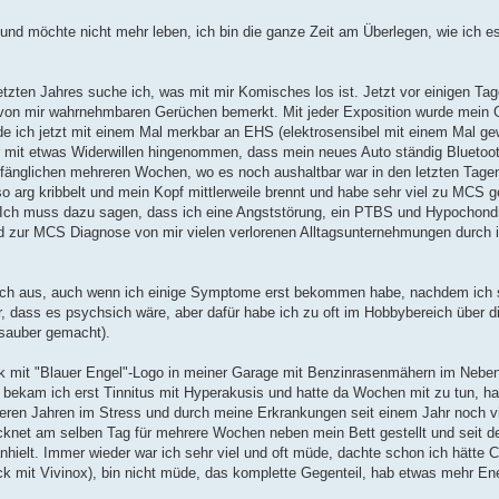
elt und möchte nicht mehr leben, ich bin die ganze Zeit am Überlegen, wie ich
tzten Jahres suche ich, was mit mir Komisches los ist. Jetzt vor einigen Tag
 von mir wahrnehmbaren Gerüchen bemerkt. Mit jeder Exposition wurde mein
e ich jetzt mit einem Mal merkbar an EHS (elektrosensibel mit einem Mal ge
 mit etwas Widerwillen hingenommen, dass mein neues Auto ständig Bluetooth
nfänglichen mehreren Wochen, wo es noch aushaltbar war in den letzten Tagen
 arg kribbelt und mein Kopf mittlerweile brennt und habe sehr viel zu MCS g
Ich muss dazu sagen, dass ich eine Angststörung, ein PTBS und Hypochondr
ld zur MCS Diagnose von mir vielen verlorenen Alltagsunternehmungen durch i
nach aus, auch wenn ich einige Symptome erst bekommen habe, nachdem ich s
r, dass es psychsich wäre, aber dafür habe ich zu oft im Hobbybereich über 
 sauber gemacht).
ck mit "Blauer Engel"-Logo in meiner Garage mit Benzinrasenmähern im Neben
 bekam ich erst Tinnitus mit Hyperakusis und hatte da Wochen mit zu tun, h
reren Jahren im Stress und durch meine Erkrankungen seit einem Jahr noch vi
ocknet am selben Tag für mehrere Wochen neben mein Bett gestellt und seit 
lt. Immer wieder war ich sehr viel und oft müde, dachte schon ich hätte C
ück mit Vivinox), bin nicht müde, das komplette Gegenteil, hab etwas mehr En