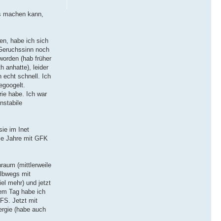
 es machen kann,
en, habe ich sich
 Geruchssinn noch
worden (hab früher
 anhatte), leider
 echt schnell. Ich
egoogelt.
ie habe. Ich war
nstabile
ie im Inet
die Jahre mit GFK
raum (mittlerweile
albwegs mit
el mehr) und jetzt
dem Tag habe ich
FS. Jetzt mit
ergie (habe auch