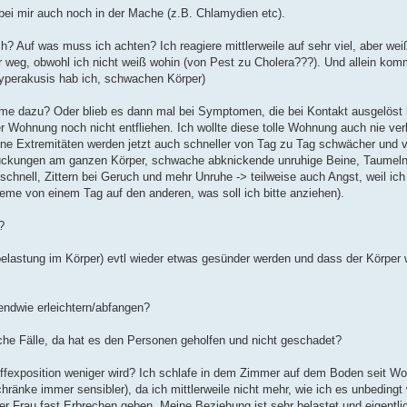
ei mir auch noch in der Mache (z.B. Chlamydien etc).
? Auf was muss ich achten? Ich reagiere mittlerweile auf sehr viel, aber wei
ier weg, obwohl ich nicht weiß wohin (von Pest zu Cholera???). Und allein kom
yperakusis hab ich, schwachen Körper)
e dazu? Oder blieb es dann mal bei Symptomen, die bei Kontakt ausgelöst 
r Wohnung noch nicht entfliehen. Ich wollte diese tolle Wohnung auch nie ver
ine Extremitäten werden jetzt auch schneller von Tag zu Tag schwächer und 
lzuckungen am ganzen Körper, schwache abknickende unruhige Beine, Taumeln,
nell, Zittern bei Geruch und mehr Unruhe -> teilweise auch Angst, weil ich 
e von einem Tag auf den anderen, was soll ich bitte anziehen).
?
elastung im Körper) evtl wieder etwas gesünder werden und dass der Körper 
ndwie erleichtern/abfangen?
che Fälle, da hat es den Personen geholfen und nicht geschadet?
offexposition weniger wird? Ich schlafe in dem Zimmer auf dem Boden seit W
hränke immer sensibler), da ich mittlerweile nicht mehr, wie ich es unbedingt w
r Frau fast Erbrechen geben. Meine Beziehung ist sehr belastet und eigentli