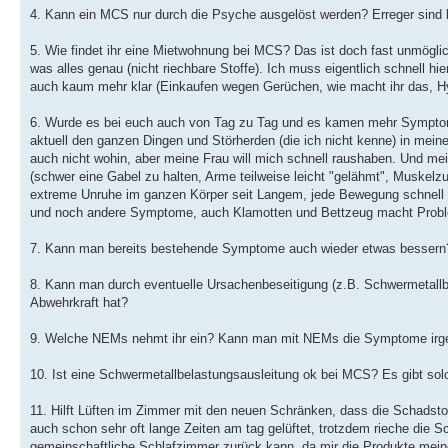
4. Kann ein MCS nur durch die Psyche ausgelöst werden? Erreger sind b
5. Wie findet ihr eine Mietwohnung bei MCS? Das ist doch fast unmöglich
was alles genau (nicht riechbare Stoffe). Ich muss eigentlich schnell h
auch kaum mehr klar (Einkaufen wegen Gerüchen, wie macht ihr das, H
6. Wurde es bei euch auch von Tag zu Tag und es kamen mehr Symptom
aktuell den ganzen Dingen und Störherden (die ich nicht kenne) in meine
auch nicht wohin, aber meine Frau will mich schnell raushaben. Und me
(schwer eine Gabel zu halten, Arme teilweise leicht "gelähmt", Muske
extreme Unruhe im ganzen Körper seit Langem, jede Bewegung schnell sch
und noch andere Symptome, auch Klamotten und Bettzeug macht Problem
7. Kann man bereits bestehende Symptome auch wieder etwas bessern
8. Kann man durch eventuelle Ursachenbeseitigung (z.B. Schwermetallb
Abwehrkraft hat?
9. Welche NEMs nehmt ihr ein? Kann man mit NEMs die Symptome irge
10. Ist eine Schwermetallbelastungsausleitung ok bei MCS? Es gibt sol
11. Hilft Lüften im Zimmer mit den neuen Schränken, dass die Schadst
auch schon sehr oft lange Zeiten am tag gelüftet, trotzdem rieche die Sc
gemeinschaftliche Schlafzimmer zurück kann, da mir die Produkte meine