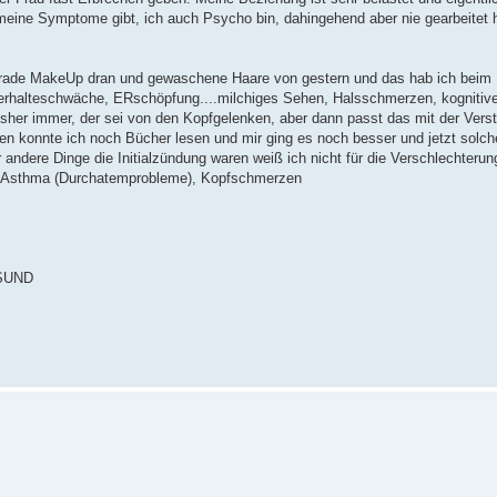
eine Symptome gibt, ich auch Psycho bin, dahingehend aber nie gearbeitet h
e gerade MakeUp dran und gewaschene Haare von gestern und das hab ich bei
rhalteschwäche, ERschöpfung....milchiges Sehen, Halsschmerzen, kognitiv
sher immer, der sei von den Kopfgelenken, aber dann passt das mit der Verst
n konnte ich noch Bücher lesen und mir ging es noch besser und jetzt sol
ndere Dinge die Initialzündung waren weiß ich nicht für die Verschlechterung
), Asthma (Durchatemprobleme), Kopfschmerzen
ESUND