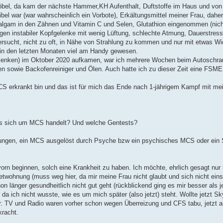
el, da kam der nächste Hammer,KH Aufenthalt, Duftstoffe im Haus und von
el war (war wahrscheinlich ein Vorbote), Erkältungsmittel meiner Frau, dahe
lgam in den Zähnen und Vitamin C und Selen, Glutathion eingenommen (nicht
en instabiler Kopfgelenke mit wenig Lüftung, schlechte Atmung, Dauerstres
ersucht, nicht zu oft, in Nähe von Strahlung zu kommen und nur mit etwas Wi
 in den letzten Monaten viel am Handy gewesen.
lenken) im Oktober 2020 aufkamen, war ich mehrere Wochen beim Autoschraub
 sowie Backofenreiniger und Ölen. Auch hatte ich zu dieser Zeit eine FSME
 MCS erkrankt bin und das ist für mich das Ende nach 1-jährigem Kampf mit m
 es sich um MCS handelt? Und welche Gentests?
ungen, ein MCS ausgelöst durch Psyche bzw ein psychisches MCS oder ein SB
vorn beginnen, solch eine Krankheit zu haben. Ich möchte, ehrlich gesagt nur
twohnung (muss weg hier, da mir meine Frau nicht glaubt und sich nicht einsc
 länger gesundheitlich nicht gut geht (rückblickend ging es mir besser als je
 da ich nicht wusste, wie es um mich später (also jetzt) steht. Wollte jetzt 
. TV und Radio waren vorher schon wegen Überreizung und CFS tabu, jetzt a
kracht.