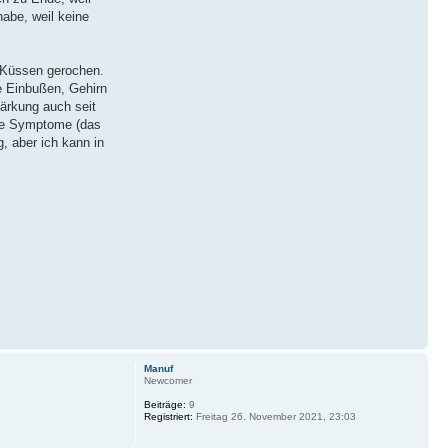
abe, weil keine
m Küssen gerochen.
e Einbußen, Gehirn
ärkung auch seit
che Symptome (das
, aber ich kann in
Manuf
Newcomer
Beiträge:
9
Registriert:
Freitag 26. November 2021, 23:03