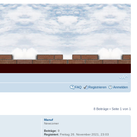
FAQ
Registrieren
Anmelden
8 Beiträge • Seite
1
von
1
Manuf
Newcomer
Beiträge:
9
Registriert:
Freitag 26. November 2021, 23:03