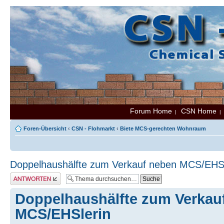
Forum Home
CSN Home
|
Foren-Übersicht
‹
CSN - Flohmarkt
‹
Biete MCS-gerechten Wohnraum
Doppelhaushälfte zum Verkauf neben MCS/EHSl
Antwort erstellen
Doppelhaushälfte zum Verkau
MCS/EHSlerin